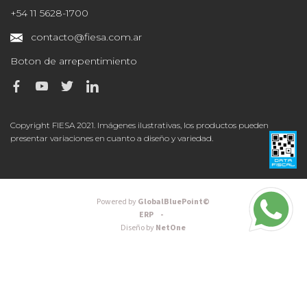
+54 11 5628-1700
contacto@fiesa.com.ar
Boton de arrepentimiento
Copyright FIESA 2021. Imágenes ilustrativas, los productos pueden
presentar variaciones en cuanto a diseño y variedad.
Powered by
GlobalBluePoint©
ERP -
Diseño by
NetOne