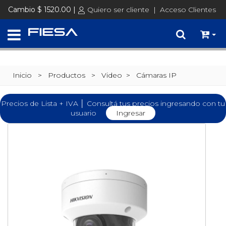
Cambio $ 1520.00 |
Quiero ser cliente
|
Acceso Clientes
Inicio
> Productos >
Video
>
Cámaras IP
Precios de Lista + IVA │ Consultá tus precios ingresando con tu
usuario
Ingresar