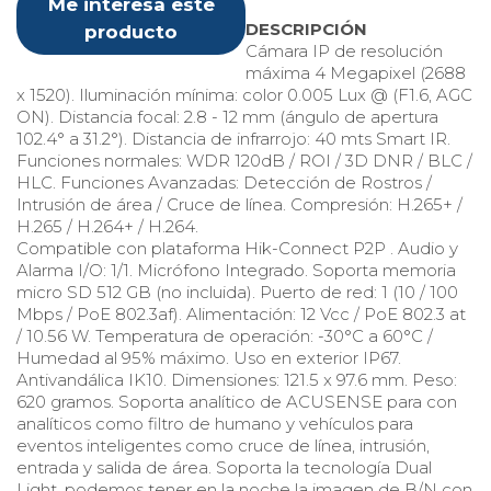
Me interesa este
DESCRIPCIÓN
producto
Cámara IP de resolución
máxima 4 Megapixel (2688
x 1520). Iluminación mínima: color 0.005 Lux @ (F1.6, AGC
ON). Distancia focal: 2.8 - 12 mm (ángulo de apertura
102.4° a 31.2°). Distancia de infrarrojo: 40 mts Smart IR.
Funciones normales: WDR 120dB / ROI / 3D DNR / BLC /
HLC. Funciones Avanzadas: Detección de Rostros /
Intrusión de área / Cruce de línea. Compresión: H.265+ /
H.265 / H.264+ / H.264.
Compatible con plataforma Hik-Connect P2P . Audio y
Alarma I/O: 1/1. Micrófono Integrado. Soporta memoria
micro SD 512 GB (no incluida). Puerto de red: 1 (10 / 100
Mbps / PoE 802.3af). Alimentación: 12 Vcc / PoE 802.3 at
/ 10.56 W. Temperatura de operación: -30°C a 60°C /
Humedad al 95% máximo. Uso en exterior IP67.
Antivandálica IK10. Dimensiones: 121.5 x 97.6 mm. Peso:
620 gramos. Soporta analítico de ACUSENSE para con
analíticos como filtro de humano y vehículos para
eventos inteligentes como cruce de línea, intrusión,
entrada y salida de área. Soporta la tecnología Dual
Light, podemos tener en la noche la imagen de B/N con