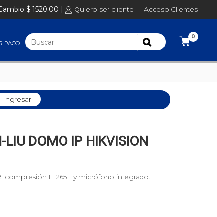
Cambio $ 1520.00 |
Quiero ser cliente
|
Acceso Clientes
0
R PAGO
Ingresar
LIU DOMO IP HIKVISION
 compresión H.265+ y micrófono integrado.