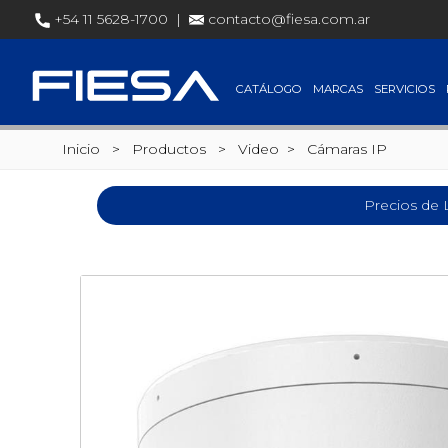
+54 11 5628-1700 |
contacto@fiesa.com.ar
CATÁLOGO
MARCAS
SERVICIOS
Inicio
> Productos >
Video
>
Cámaras IP
Precios de 