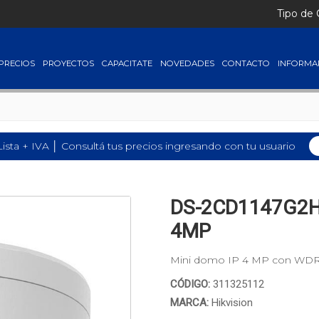
Tipo de
PRECIOS
PROYECTOS
CAPACITATE
NOVEDADES
CONTACTO
INFORMA
Lista + IVA │ Consultá tus precios ingresando con tu usuario
DS-2CD1147G2H-
4MP
Mini domo IP 4 MP con WDR,
CÓDIGO:
311325112
MARCA:
Hikvision