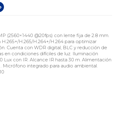
o
P (2560×1440 @20fps) con lente fija de 2.8 mm.
H.265+/H.265/H.264+/H.264 para optimizar
ón. Cuenta con WDR digital, BLC y reducción de
 en condiciones difíciles de luz. Iluminación
 0 Lux con IR. Alcance IR hasta 30 m. Alimentación
. Micrófono integrado para audio ambiental.
10