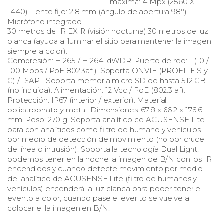
máxima: 4 Mpx (2560 X
1440). Lente fijo: 2.8 mm (ángulo de apertura 98°).
Micrófono integrado.
30 metros de IR EXIR (visión nocturna).30 metros de luz
blanca (ayuda a iluminar el sitio para mantener la imagen
siempre a color).
Compresión: H.265 / H.264. dWDR. Puerto de red: 1 (10 /
100 Mbps / PoE 802.3af ). Soporta ONVIF (PROFILE S y
G) / ISAPI. Soporta memoria micro SD de hasta 512 GB
(no incluida). Alimentación: 12 Vcc / PoE (802.3 af).
Protección: IP67 (interior / exterior). Material:
policarbonato y metal. Dimensiones: 67.8 x 66.2 x 176.6
mm. Peso: 270 g. Soporta analítico de ACUSENSE Lite
para con analíticos como filtro de humano y vehículos
por medio de detección de movimiento (no por cruce
de línea o intrusión). Soporta la tecnología Dual Light,
podemos tener en la noche la imagen de B/N con los IR
encendidos y cuando detecte movimiento por medio
del analítico de ACUSENSE Lite (filtro de humanos y
vehículos) encenderá la luz blanca para poder tener el
evento a color, cuando pase el evento se vuelve a
colocar el la imagen en B/N.