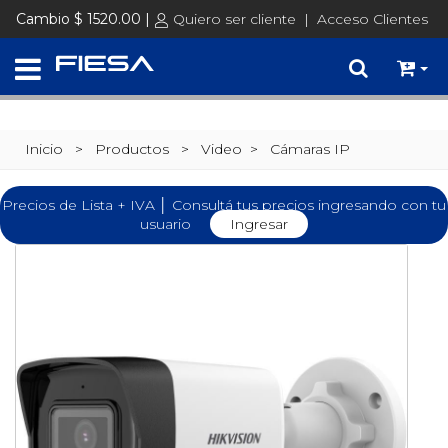
Cambio $ 1520.00 |
Quiero ser cliente
|
Acceso Clientes
Inicio
> Productos >
Video
>
Cámaras IP
Precios de Lista + IVA │ Consultá tus precios ingresando con tu
usuario
Ingresar