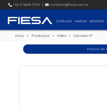
+54 11 5628-1700 |
contacto@fiesa.com.ar
CATÁLOGO
MARCAS
SERVICIOS
Inicio
> Productos >
Video
>
Cámaras IP
Precios de 