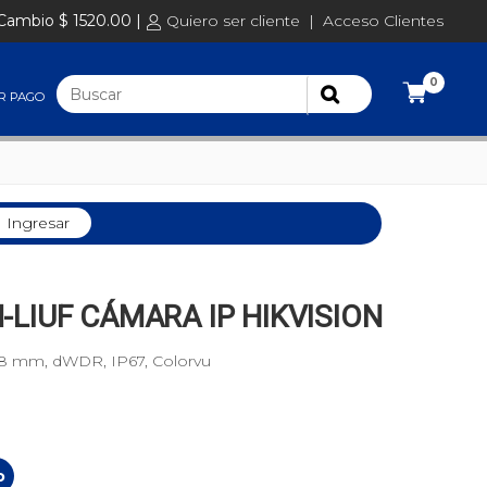
Cambio $ 1520.00 |
Quiero ser cliente
|
Acceso Clientes
0
R PAGO
Ingresar
LIUF CÁMARA IP HIKVISION
2.8 mm, dWDR, IP67, Colorvu
o