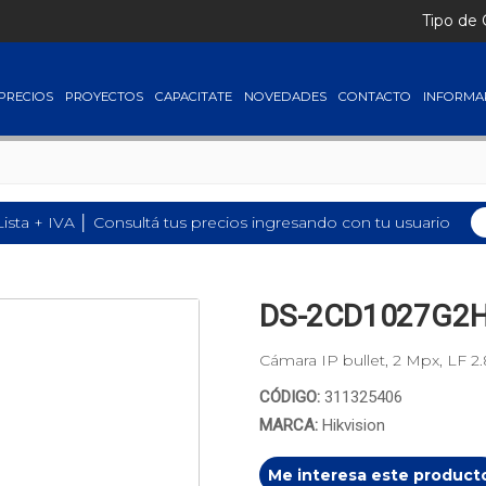
Tipo de
PRECIOS
PROYECTOS
CAPACITATE
NOVEDADES
CONTACTO
INFORMA
Lista + IVA │ Consultá tus precios ingresando con tu usuario
DS-2CD1027G2H-
Cámara IP bullet, 2 Mpx, LF 
CÓDIGO:
311325406
MARCA:
Hikvision
Me interesa este product