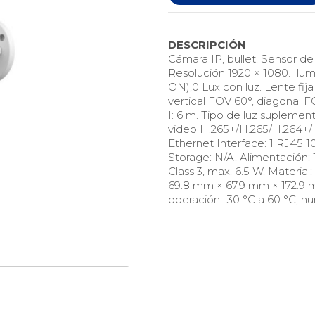
DESCRIPCIÓN
Cámara IP, bullet. Sensor d
Resolución 1920 × 1080. Ilum
ON),0 Lux con luz. Lente fija
vertical FOV 60°, diagonal F
I: 6 m. Tipo de luz suplemen
video H.265+/H.265/H.264+/H
Ethernet Interface: 1 RJ45 
Storage: N/A. Alimentación: 
Class 3, max. 6.5 W. Material
69.8 mm × 67.9 mm × 172.9 
operación -30 °C a 60 °C, 