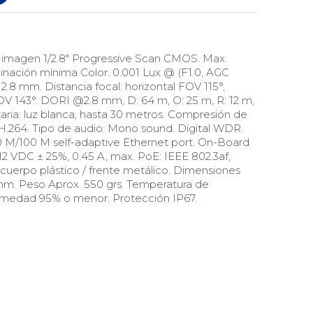
e imagen 1/2.8" Progressive Scan CMOS. Max.
inación mínima Color: 0.001 Lux @ (F1.0, AGC
 2.8 mm. Distancia focal: horizontal FOV 115°,
OV 143°. DORI @2.8 mm, D: 64 m, O: 25 m, R: 12 m,
taria: luz blanca, hasta 30 metros. Compresión de
.264. Tipo de audio: Mono sound. Digital WDR.
10 M/100 M self-adaptive Ethernet port. On-Board
12 VDC ± 25%, 0.45 A, max. PoE: IEEE 802.3af,
: cuerpo plástico / frente metálico. Dimensiones
mm. Peso Aprox. 550 grs. Temperatura de
humedad 95% o menor. Protección IP67.