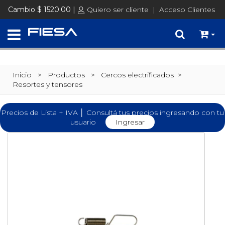
Cambio $ 1520.00 |
Quiero ser cliente
|
Acceso Clientes
Inicio
> Productos >
Cercos electrificados
>
Resortes y tensores
Precios de Lista + IVA │ Consultá tus precios ingresando con tu
usuario
Ingresar