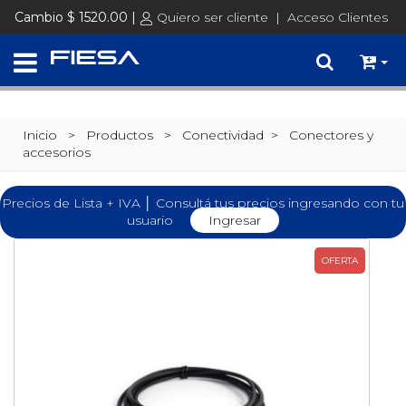
Cambio $ 1520.00 |
Quiero ser cliente
|
Acceso Clientes
Inicio
> Productos >
Conectividad
>
Conectores y
accesorios
Precios de Lista + IVA │ Consultá tus precios ingresando con tu
usuario
Ingresar
OFERTA