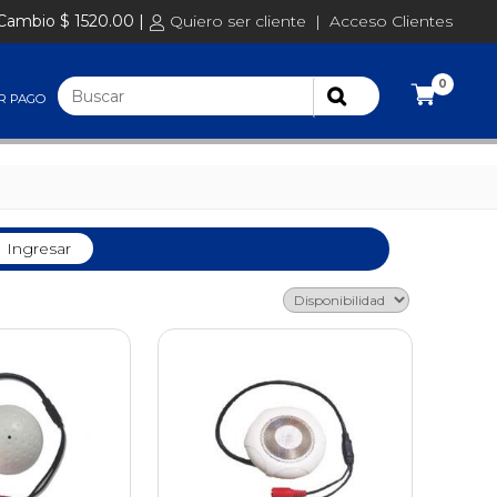
Cambio $ 1520.00 |
Quiero ser cliente
|
Acceso Clientes
0
R PAGO
Ingresar