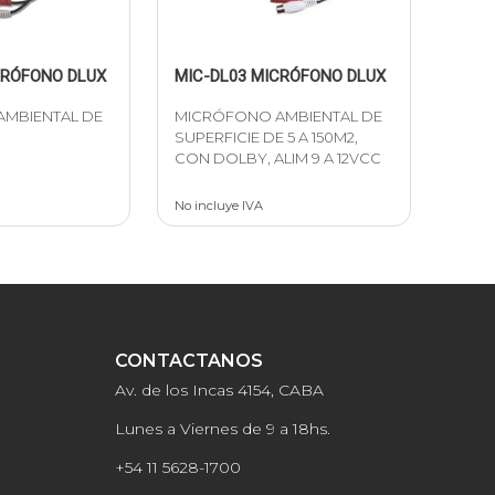
CRÓFONO DLUX
MIC-DL03 MICRÓFONO DLUX
MBIENTAL DE
MICRÓFONO AMBIENTAL DE
SUPERFICIE DE 5 A 150M2,
CON DOLBY, ALIM 9 A 12VCC
No incluye IVA
CONTACTANOS
Av. de los Incas 4154, CABA
Lunes a Viernes de 9 a 18hs.
+54 11 5628-1700