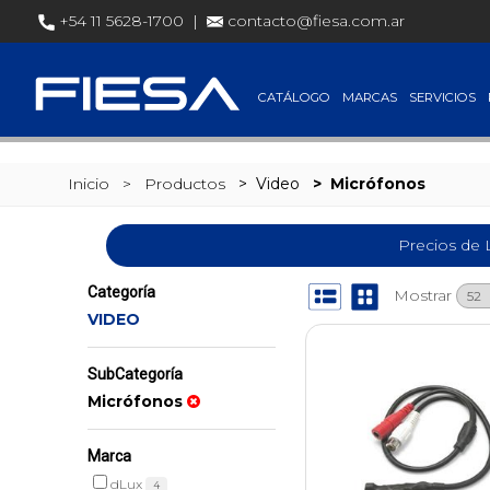
SET @busqueda = replace(@busqueda, 'Ã©','é')
+54 11 5628-1700 |
contacto@fiesa.com.ar
CATÁLOGO
MARCAS
SERVICIOS
Inicio
> Productos
>
Video
>
Micrófonos
Precios de 
Categoría
Mostrar
VIDEO
SubCategoría
Micrófonos
Marca
dLux
4