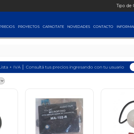
Tipo de
PRECIOS
PROYECTOS
CAPACITATE
NOVEDADES
CONTACTO
INFORMA
Lista + IVA │ Consultá tus precios ingresando con tu usuario