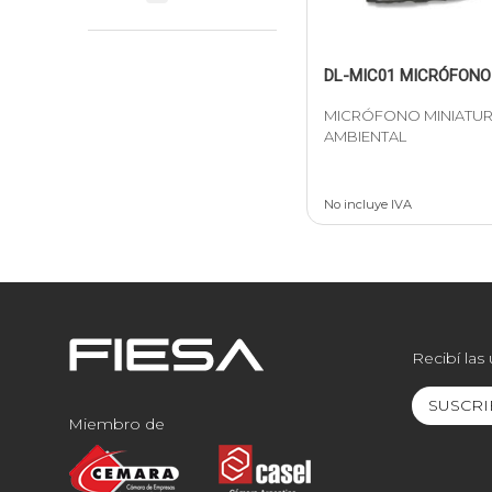
DL-MIC01 MICRÓFONO
MICRÓFONO MINIATU
AMBIENTAL
No incluye IVA
Recibí las
SUSCRI
Miembro de