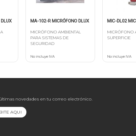
 DLUX
MA-102-R MICRÓFONO DLUX
MIC-DL02 MI
RA
MICRÓFONO AMBIENTAL
MICRÓFONO A
PARA SISTEMAS DE
SUPERFICIE
SEGURIDAD
No incluye IVA
No incluye IVA
 últimas novedades en tu correo electrónico.
BITE AQUI