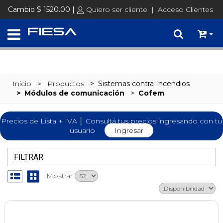
SET @busqueda = replace(@busqueda, 'Ã©','é')
Cambio $ 1520.00 |
Quiero ser cliente
|
Acceso Clientes
Inicio
> Productos
>
Sistemas contra Incendios
>
Módulos de comunicación
>
Cofem
Precios de Lista + IVA │ Consultá tus precios ingresando con tu
usuario
Ingresar
FILTRAR
Mostrar