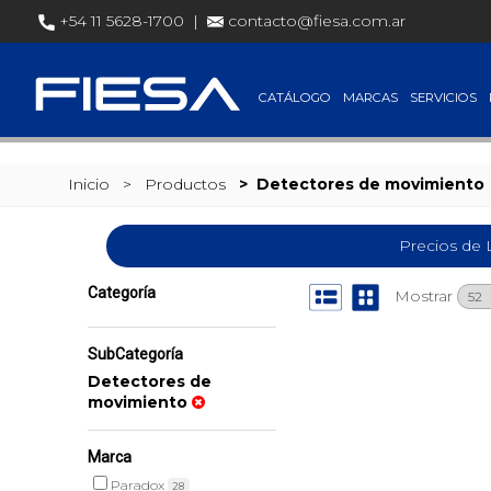
SET @busqueda = replace(@busqueda, 'Ã©','é')
+54 11 5628-1700 |
contacto@fiesa.com.ar
CATÁLOGO
MARCAS
SERVICIOS
Inicio
> Productos
>
Detectores de movimiento
Precios de 
Categoría
Mostrar
SubCategoría
Detectores de
movimiento
Marca
Paradox
28