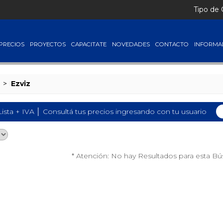
Tipo de
PRECIOS
PROYECTOS
CAPACITATE
NOVEDADES
CONTACTO
INFORMA
>
Ezviz
Lista + IVA │ Consultá tus precios ingresando con tu usuario
* Atención: No hay Resultados para esta B