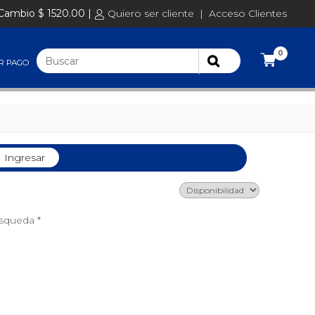
Cambio $ 1520.00 |
Quiero ser cliente
|
Acceso Clientes
0
R PAGO
Ingresar
úsqueda *