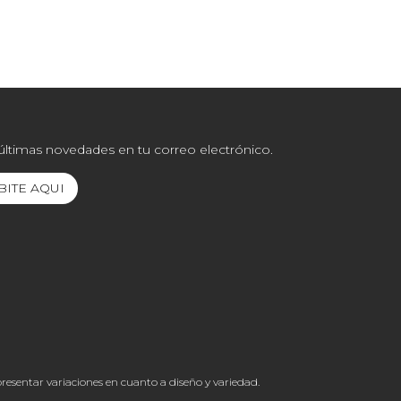
 últimas novedades en tu correo electrónico.
BITE AQUI
resentar variaciones en cuanto a diseño y variedad.