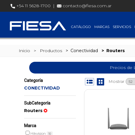
SET @busqueda = replace(@busqueda, 'Ã©','é')
+54 11 5628-1700 |
contacto@fiesa.com.ar
CATÁLOGO
MARCAS
SERVICIOS
Inicio
> Productos
>
Conectividad
>
Routers
Precios de 
Categoría
Mostrar
CONECTIVIDAD
SubCategoría
Routers
Marca
Hikvision
10