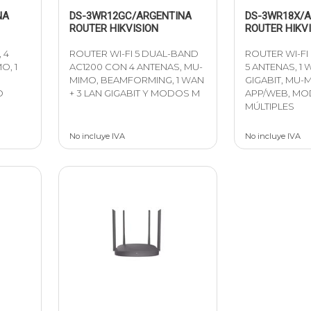
NA
DS-3WR12GC/ARGENTINA
DS-3WR18X/
ROUTER HIKVISION
ROUTER HIKV
 4
ROUTER WI-FI 5 DUAL-BAND
ROUTER WI-FI
O, 1
AC1200 CON 4 ANTENAS, MU-
5 ANTENAS, 1 
MIMO, BEAMFORMING, 1 WAN
GIGABIT, MU-
O
+ 3 LAN GIGABIT Y MODOS M
APP/WEB, M
MÚLTIPLES
No incluye IVA
No incluye IVA