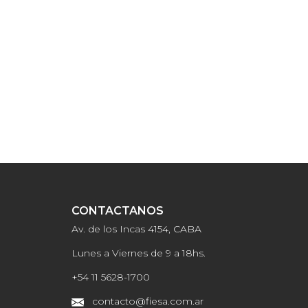
CONTACTANOS
Av. de los Incas 4154, CABA
Lunes a Viernes de 9 a 18hs.
+54 11 5628-1700
contacto@fiesa.com.ar