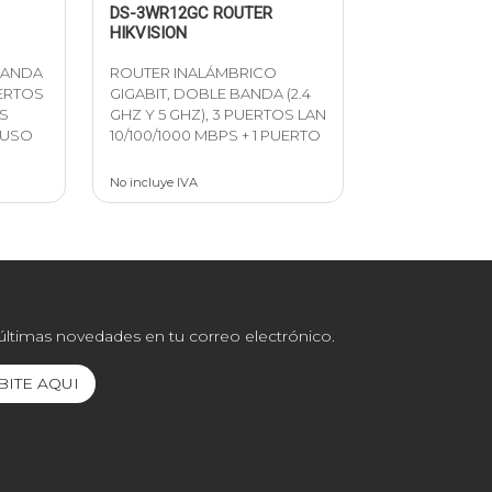
DS-3WR12GC ROUTER
HIKVISION
BANDA
ROUTER INALÁMBRICO
UERTOS
GIGABIT, DOBLE BANDA (2.4
AS
GHZ Y 5 GHZ), 3 PUERTOS LAN
 USO
10/100/1000 MBPS + 1 PUERTO
No incluye IVA
 últimas novedades en tu correo electrónico.
BITE AQUI