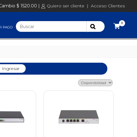
Cambio $ 1520.00 |
Quiero ser cliente
|
Acceso Clientes
0
R PAGO
Ingresar