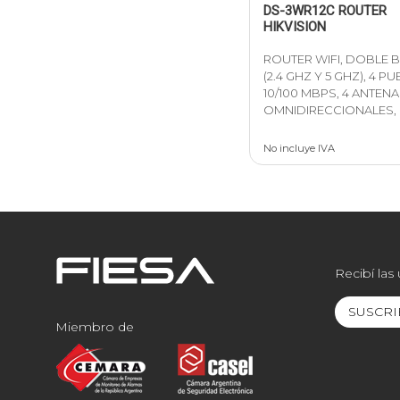
DS-3WR12C ROUTER
HIKVISION
ROUTER WIFI, DOBLE 
(2.4 GHZ Y 5 GHZ), 4 P
10/100 MBPS, 4 ANTEN
OMNIDIRECCIONALES,
No incluye IVA
Recibí las
SUSCRI
Miembro de