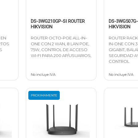
DS-3WG210GP-SI ROUTER
DS-3WG507G-
HIKVISION
HIKVISION
 EN
ROUTER OCTO-POE ALL-IN-
ROUTER RACK
RTOS
ONE CON 2 WAN, 8 LAN POE,
IN-ONE CON 3
S
75W, CONTROL DE ACCESO
GIGABIT, BAL
WI-FI PARA 200 AP/USUARIOS,
SEGURIDAD A
CONTROL
No incluye IVA
No incluye IVA
PROXIMAMENTE