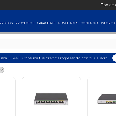
Tipo de
PRECIOS
PROYECTOS
CAPACITATE
NOVEDADES
CONTACTO
INFORMA
Lista + IVA │ Consultá tus precios ingresando con tu usuario