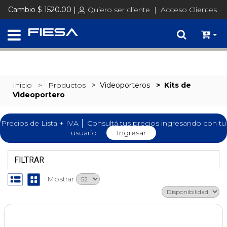
SET @busqueda = replace(@busqueda, 'Ã©','é')
Cambio $ 1520.00 |
Quiero ser cliente
|
Acceso Clientes
Inicio
> Productos
>
Videoporteros
>
Kits de
Videoportero
Precios de Lista + IVA │ Consultá tus precios ingresando con tu
usuario
Ingresar
FILTRAR
Mostrar