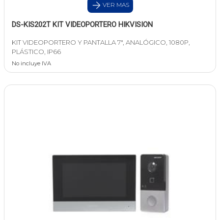
VER MAS
DS-KIS202T KIT VIDEOPORTERO HIKVISION
KIT VIDEOPORTERO Y PANTALLA 7", ANALÓGICO, 1080P,
PLÁSTICO, IP66
No incluye IVA