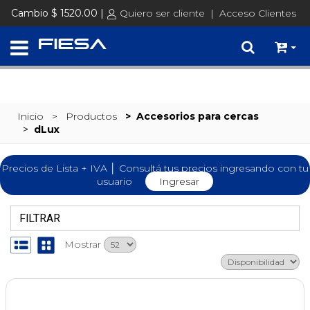
SET @busqueda = replace(@busqueda, 'Ã©','é')
Cambio $ 1520.00 |
Quiero ser cliente
|
Acceso Clientes
Inicio
> Productos
>
Accesorios para cercas
>
dLux
Precios de Lista + IVA │ Consultá tus precios ingresando con tu
usuario
Ingresar
FILTRAR
Mostrar