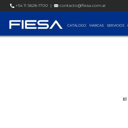
+54 11 5628-1700 |
contacto@fiesa.com.ar
Precios de 
CATÁLOGO
MARCAS
SERVICIOS
El