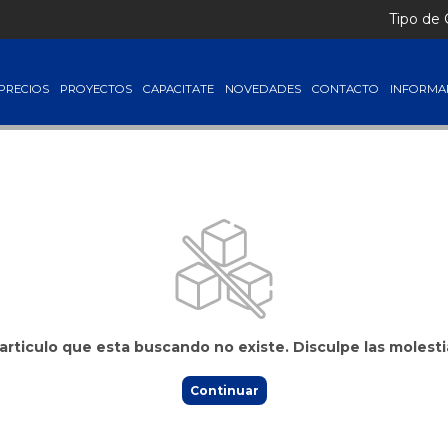
Lista + IVA │ Consultá tus precios ingresando con tu usuario
Tipo de
PRECIOS
PROYECTOS
CAPACITATE
NOVEDADES
CONTACTO
INFORMA
 articulo que esta buscando no existe. Disculpe las molesti
Continuar